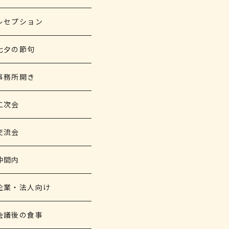
レセプション
七夕の節句
事務所開き
二次会
交流会
仲間内
企業・法人向け
会議後の食事