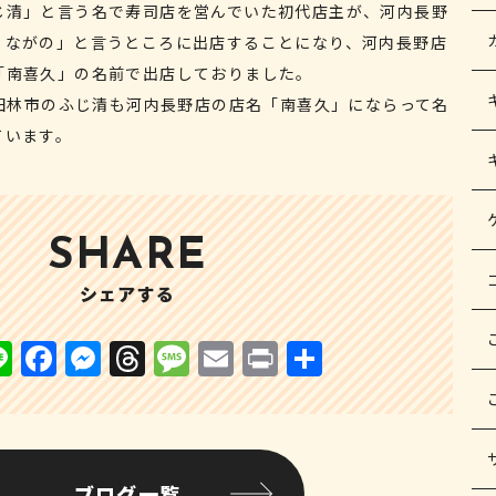
じ清」と言う名で寿司店を営んでいた初代店主が、河内長野
ィながの」と言うところに出店することになり、河内長野店
「南喜久」の名前で出店しておりました。
富田林市のふじ清も河内長野店の店名「南喜久」にならって名
ています。
SHARE
シェアする
Li
F
M
T
M
E
P
共
n
a
e
h
e
m
ri
有
e
c
s
r
s
ai
n
e
s
e
s
l
t
ブログ一覧