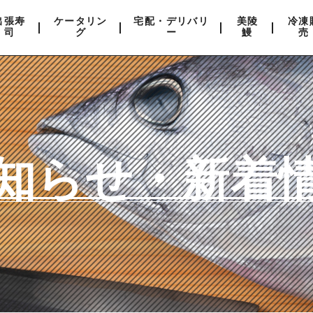
出張寿
ケータリン
宅配・デリバリ
美陵
冷凍
司
グ
ー
鰻
売
知らせ・新着