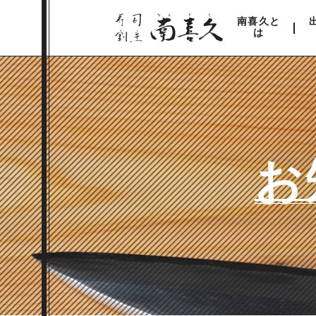
南喜久と
は
お