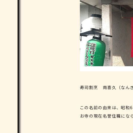
寿司割烹 南喜久（なん
この名前の由来は、昭和6
お寺の現在名誉住職にな