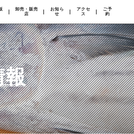
販
卸売・販売
お知ら
アクセ
ご予
店
せ
ス
約
情報