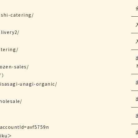
ushi-catering/
livery2/
atering/
rozen-sales/
ぎ）
isasagi-unagi-organic/
holesale/
?accountId=avf5759n
iku＞