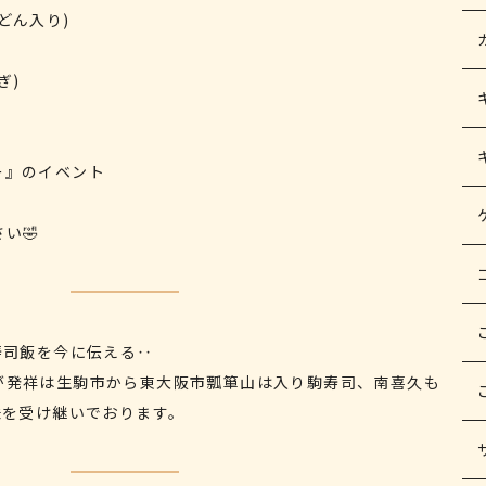
どん入り)
ぎ)
ー』のイベント
い🤣
寿司飯を今に伝える‥
が発祥は生駒市から東大阪市瓢箪山は入り駒寿司、南喜久も
味を受け継いでおります。