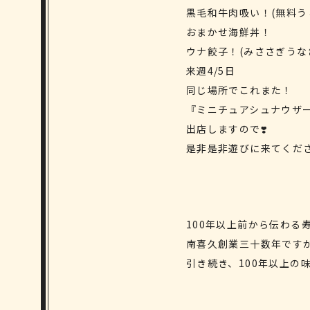
黒毛和牛肉吸い！(無料う
おまかせ海鮮丼！
ウナ餃子！(みささぎうな
来週4/5日
同じ場所でこれまた！
『ミニチュアシュナウザ
出店しますので❣️
是非是非遊びに来てくださ
100年以上前から伝わる
南喜久創業三十数年です
引き続き、100年以上の