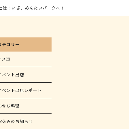
県上陸！いざ、めんたいパークへ！
カテゴリー
アメ車
イベント出店
イベント出店レポート
おせち料理
お休みのお知らせ