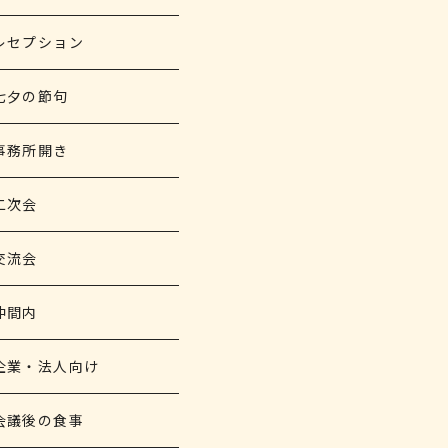
レセプション
七夕の節句
事務所開き
二次会
交流会
仲間内
企業・法人向け
会議後の食事