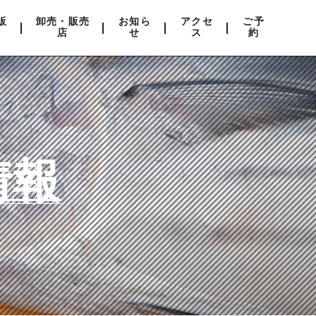
販
卸売・販売
お知ら
アクセ
ご予
店
せ
ス
約
情報