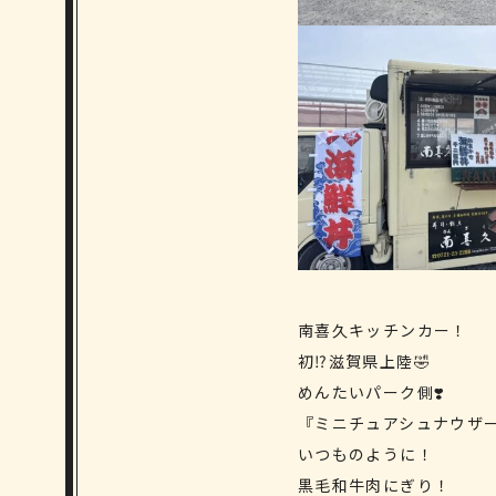
南喜久キッチンカー！
初⁉️滋賀県上陸🤣
めんたいパーク側❣️
『ミニチュアシュナウザー
いつものように！
黒毛和牛肉にぎり！