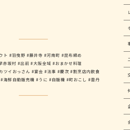
ウト #羽曳野 #藤井寺 #河南町 #昆布締め
千早赤坂村 #出前 #大阪全域 #おまかせ料理
カツイおっさん #宴会 #法事 #慶次 #割烹店内飲食
#海鮮自動販売機 #うに #自販機 #町おこし #雲丹