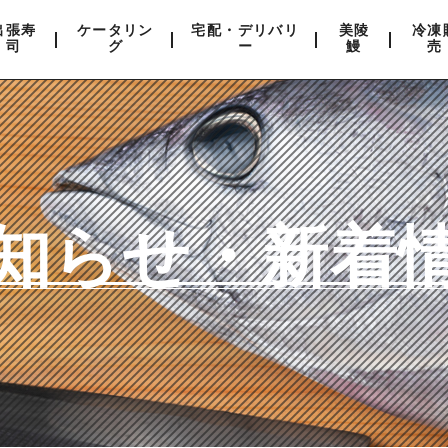
出張寿
ケータリン
宅配・デリバリ
美陵
冷凍
司
グ
ー
鰻
売
知らせ・新着