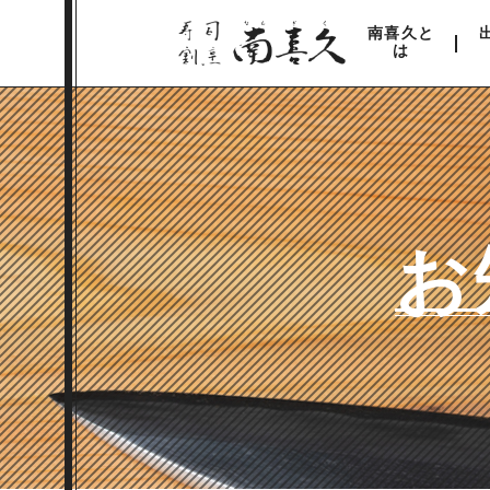
南喜久と
は
お