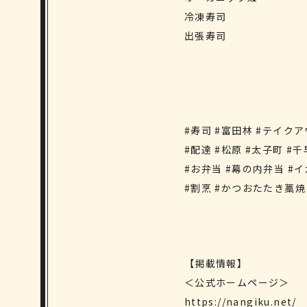
冷凍寿司
出張寿司
#寿司 #富田林 #テイクア
#配達 #松原 #太子町 #
#お弁当 #幕の内弁当 #イ
#割烹 #かつおたたき藁焼 
【掲載情報】
＜公式ホームページ＞
https://nangiku.net/