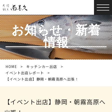
お知らせ・新着
情報
HOME
キッチンカー出店
イベント出店レポート
【イベント出店】静岡・朝霧高原へ出張！
【イベント出店】静岡・朝霧高原へ