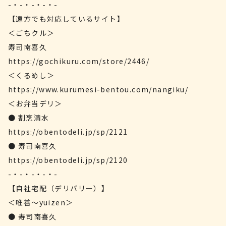
-・-・-・-・-
【遠方でも対応しているサイト】
＜ごちクル＞
寿司南喜久
https://gochikuru.com/store/2446/
＜くるめし＞
https://www.kurumesi-bentou.com/nangiku/
＜お弁当デリ＞
● 割烹清水
https://obentodeli.jp/sp/2121
● 寿司南喜久
https://obentodeli.jp/sp/2120
-・-・-・-・-
【自社宅配（デリバリー）】
＜唯善～yuizen＞
● 寿司南喜久