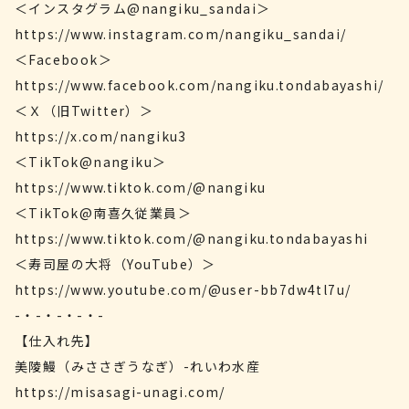
＜インスタグラム@nangiku_sandai＞
https://www.instagram.com/nangiku_sandai/
＜Facebook＞
https://www.facebook.com/nangiku.tondabayashi/
＜Ｘ（旧Twitter）＞
https://x.com/nangiku3
＜TikTok@nangiku＞
https://www.tiktok.com/@nangiku
＜TikTok@南喜久従業員＞
https://www.tiktok.com/@nangiku.tondabayashi
＜寿司屋の大将（YouTube）＞
https://www.youtube.com/@user-bb7dw4tl7u/
-・-・-・-・-
【仕入れ先】
美陵鰻（みささぎうなぎ）-れいわ水産
https://misasagi-unagi.com/