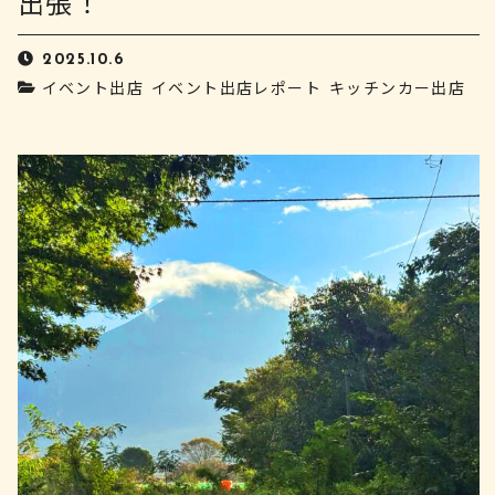
出張！
2025.10.6
イベント出店
イベント出店レポート
キッチンカー出店