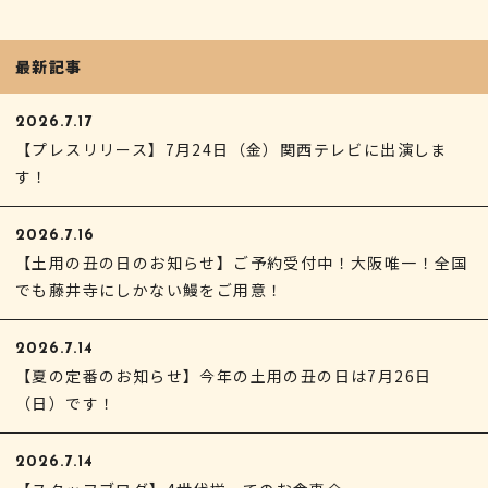
最新記事
2026.7.17
【プレスリリース】7月24日（金）関西テレビに出演しま
す！
2026.7.16
【土用の丑の日のお知らせ】ご予約受付中！大阪唯一！全国
でも藤井寺にしかない鰻をご用意！
2026.7.14
【夏の定番のお知らせ】今年の土用の丑の日は7月26日
（日）です！
2026.7.14