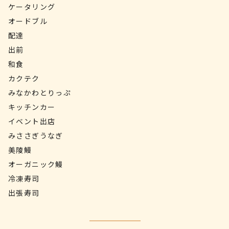
ケータリング
オードブル
配達
出前
和食
カクテク
みなかわとりっぷ
キッチンカー
イベント出店
みささぎうなぎ
美陵鰻
オーガニック鰻
冷凍寿司
出張寿司