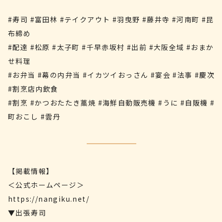
#寿司 #富田林 #テイクアウト #羽曳野 #藤井寺 #河南町 #昆
布締め
#配達 #松原 #太子町 #千早赤坂村 #出前 #大阪全域 #おまか
せ料理
#お弁当 #幕の内弁当 #イカツイおっさん #宴会 #法事 #慶次
#割烹店内飲食
#割烹 #かつおたたき藁焼 #海鮮自動販売機 #うに #自販機 #
町おこし #雲丹
【掲載情報】
＜公式ホームページ＞
https://nangiku.net/
▼出張寿司