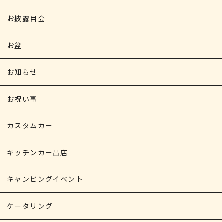
お披露目会
お盆
お知らせ
お祝い事
カスタムカー
キッチンカー出店
キャンピングイベント
ケータリング