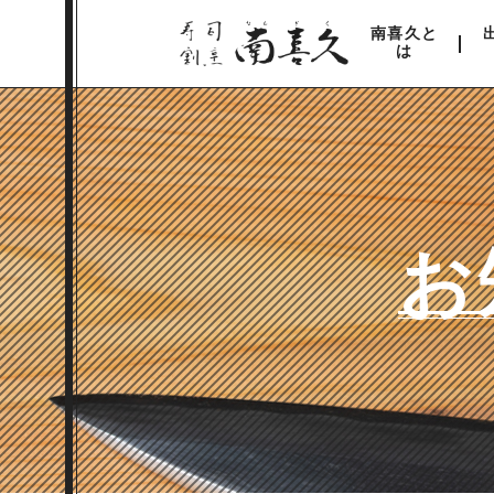
南喜久と
は
お