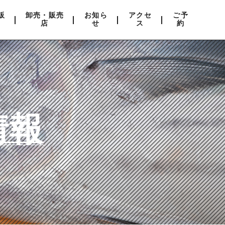
販
卸売・販売
お知ら
アクセ
ご予
店
せ
ス
約
情報