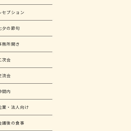
レセプション
七夕の節句
事務所開き
二次会
交流会
仲間内
企業・法人向け
会議後の食事