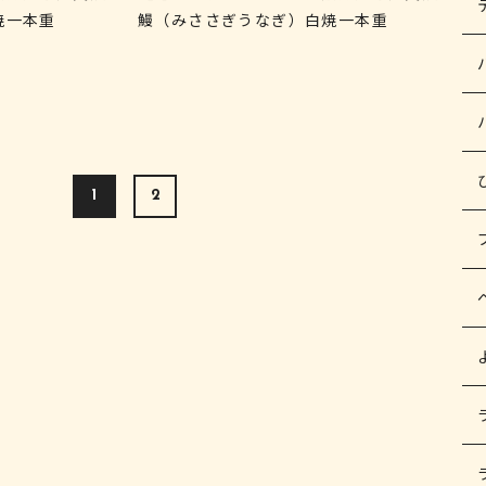
焼一本重
鰻（みささぎうなぎ）白焼一本重
1
2