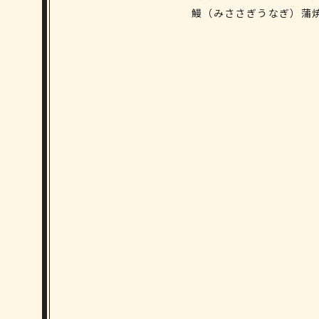
鰻（みささぎうなぎ）蒲