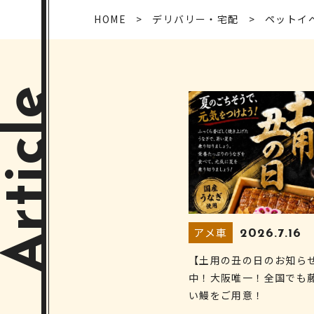
HOME
デリバリー・宅配
ペットイ
Article
アメ車
2026.7.16
【土用の丑の日のお知ら
中！大阪唯一！全国でも
い鰻をご用意！