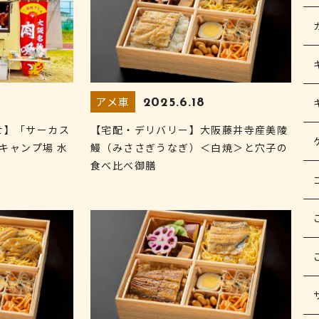
アメ車
2025.6.18
せ】「サーカス
【宅配・デリバリー】大阪藤井寺産美陵
のキャンプ場 水
鰻（みささぎうなぎ）＜白焼＞と穴子の
食べ比べ御膳