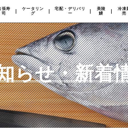
出張寿
ケータリン
宅配・デリバリ
美陵
冷凍
司
グ
ー
鰻
売
知らせ・新着