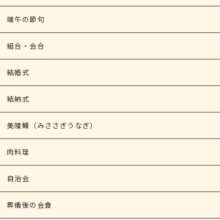
端午の節句
組合・会合
結婚式
結納式
美陵鰻（みささぎうなぎ）
肉料理
自治会
葬儀後の会食