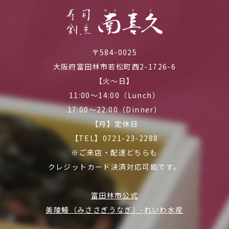
〒584-0025
大阪府富田林市若松町西2-1726-6
【火～日】
11:00～14:00（Lunch）
17:00～22:00（Dinner）
【月】定休日
【TEL】0721-23-2288
※ご来店・配達どちらも
クレジットカード決済対応可能です。
富田林市公式
美陵鰻（みささぎうなぎ）-れいわ水産