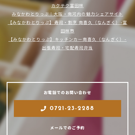
カクテク富田林
みなかわとりっぷ｜大阪・南河内の魅力シェアサイト
【みなかわとりっぷ】寿司・割烹 南喜久（なんぎく）-富
田林市
【みなかわとりっぷ】キッチンカー南喜久（なんぎく）-
出張寿司・宅配寿司弁当
お電話でのお問い合わせ
0721-23-2288
メールでのご予約