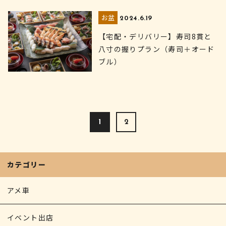
お盆
2024.6.19
【宅配・デリバリー】寿司8貫と
八寸の握りプラン（寿司＋オード
ブル）
1
2
カテゴリー
アメ車
イベント出店