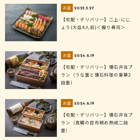
お盆
2025.5.27
【宅配・デリバリー】二上-にじ
ょう(大皿4人前)＜握り寿司＞
お盆
2024.6.19
【宅配・デリバリー】懐石弁当プ
ラン（うな重と懐石料理の豪華2
段重）
お盆
2024.6.19
【宅配・デリバリー】懐石弁当プ
ラン（真鯛の昆布締め熟成二段
重）