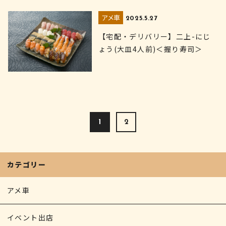
アメ車
2025.5.27
【宅配・デリバリー】二上-にじ
ょう(大皿4人前)＜握り寿司＞
1
2
カテゴリー
アメ車
イベント出店