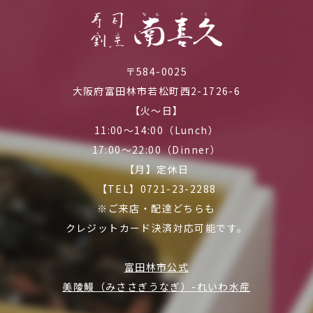
〒584-0025
大阪府富田林市若松町西2-1726-6
【火～日】
11:00～14:00（Lunch）
17:00～22:00（Dinner）
【月】定休日
【TEL】0721-23-2288
※ご来店・配達どちらも
クレジットカード決済対応可能です。
富田林市公式
美陵鰻（みささぎうなぎ）-れいわ水産