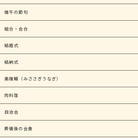
端午の節句
組合・会合
結婚式
結納式
美陵鰻（みささぎうなぎ）
肉料理
自治会
葬儀後の会食