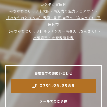
カクテク富田林
みなかわとりっぷ｜大阪・南河内の魅力シェアサイト
【みなかわとりっぷ】寿司・割烹 南喜久（なんぎく）-富
田林市
【みなかわとりっぷ】キッチンカー南喜久（なんぎく）-
出張寿司・宅配寿司弁当
お電話でのお問い合わせ
0721-23-2288
メールでのご予約