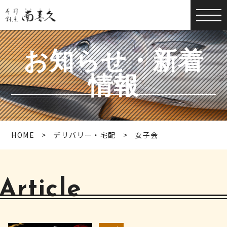
お知らせ・新着
情報
HOME
デリバリー・宅配
女子会
Article