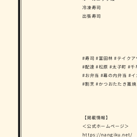
冷凍寿司
出張寿司
#寿司 #富田林 #テイクア
#配達 #松原 #太子町 #
#お弁当 #幕の内弁当 #イ
#割烹 #かつおたたき藁焼 
【掲載情報】
＜公式ホームページ＞
https://nangiku.net/