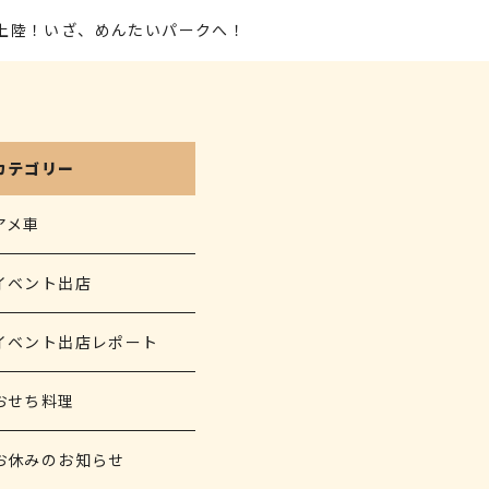
県上陸！いざ、めんたいパークへ！
カテゴリー
アメ車
イベント出店
イベント出店レポート
おせち料理
お休みのお知らせ