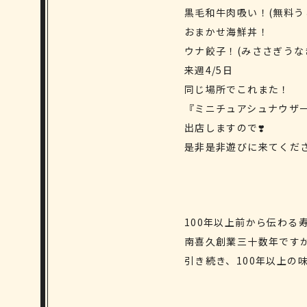
黒毛和牛肉吸い！(無料う
おまかせ海鮮丼！
ウナ餃子！(みささぎうな
来週4/5日
同じ場所でこれまた！
『ミニチュアシュナウザ
出店しますので❣️
是非是非遊びに来てくださ
100年以上前から伝わる
南喜久創業三十数年です
引き続き、100年以上の