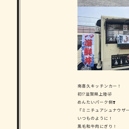
南喜久キッチンカー！
初⁉️滋賀県上陸🤣
めんたいパーク側❣️
『ミニチュアシュナウザー
いつものように！
黒毛和牛肉にぎり！