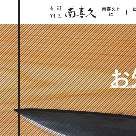
南喜久と
は
お