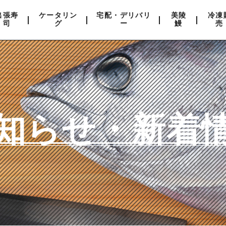
出張寿
ケータリン
宅配・デリバリ
美陵
冷凍
司
グ
ー
鰻
売
知らせ・新着