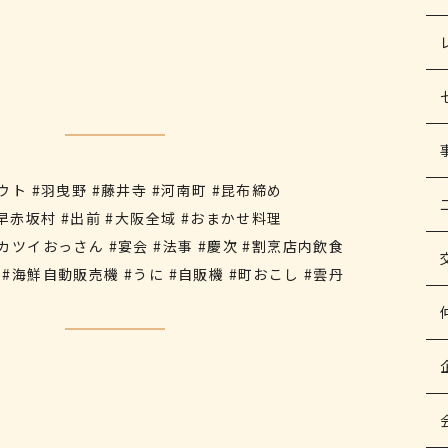
ウト #羽曳野 #藤井寺 #河南町 #昆布締め
千早赤坂村 #出前 #大阪全域 #おまかせ料理
カツイおっさん #宴会 #法事 #慶次 #割烹店内飲食
#海鮮自動販売機 #うに #自販機 #町おこし #雲丹