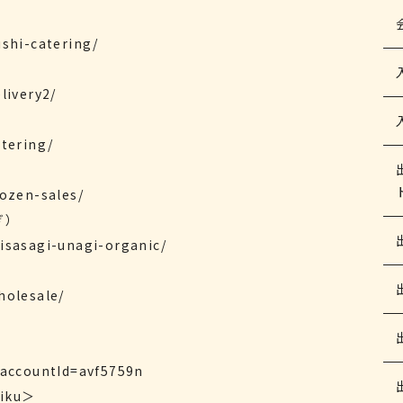
ushi-catering/
livery2/
atering/
rozen-sales/
ぎ）
isasagi-unagi-organic/
holesale/
?accountId=avf5759n
iku＞