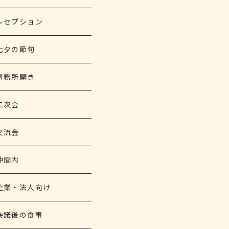
レセプション
七夕の節句
事務所開き
二次会
交流会
仲間内
企業・法人向け
会議後の食事