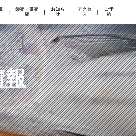
販
卸売・販売
お知ら
アクセ
ご予
店
せ
ス
約
情報