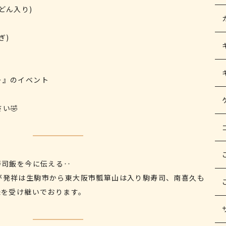
どん入り)
ぎ)
ー』のイベント
い🤣
寿司飯を今に伝える‥
が発祥は生駒市から東大阪市瓢箪山は入り駒寿司、南喜久も
味を受け継いでおります。