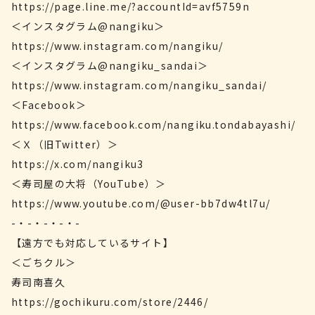
https://page.line.me/?accountId=avf5759n
＜インスタグラム@nangiku＞
https://www.instagram.com/nangiku/
＜インスタグラム@nangiku_sandai＞
https://www.instagram.com/nangiku_sandai/
＜Facebook＞
https://www.facebook.com/nangiku.tondabayashi/
＜Ｘ（旧Twitter）＞
https://x.com/nangiku3
＜寿司屋の大将（YouTube）＞
https://www.youtube.com/@user-bb7dw4tl7u/
-・-・-・-・-
【遠方でも対応しているサイト】
＜ごちクル＞
寿司南喜久
https://gochikuru.com/store/2446/