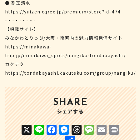
● 割烹清水
https://yuizen.cqree.jp/premium/store?id=474
-・-・-・-・-
【掲載サイト】
みなかわとりっぷ/大阪・南河内の魅力情報発信サイト
https://minakawa-
trip.jp/minakawa_spots/nangiku-tondabayashi/
カクテク
https://tondabayashi.kakuteku.com/group/nangiku/
SHARE
シェアする
X
Li
F
M
T
M
E
P
n
a
e
h
e
m
ri