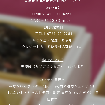
大阪府富田林市若松町西2-1726-6
【火～日】
11:00～14:00（Lunch）
17:00～22:00（Dinner）
【月】定休日
【TEL】0721-23-2288
※ご来店・配達どちらも
クレジットカード決済対応可能です。
富田林市公式
美陵鰻（みささぎうなぎ）-れいわ水産
カクテク富田林
みなかわとりっぷ｜大阪・南河内の魅力シェアサイト
【みなかわとりっぷ】寿司・割烹 南喜久（なんぎく）-富
田林市