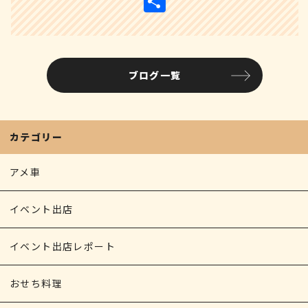
共
e
c
s
r
s
ai
n
有
e
s
e
s
l
t
b
e
a
a
ブログ一覧
o
n
d
g
o
g
s
e
k
e
カテゴリー
r
アメ車
イベント出店
イベント出店レポート
おせち料理