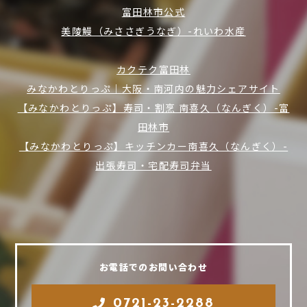
富田林市公式
美陵鰻（みささぎうなぎ）-れいわ水産
カクテク富田林
みなかわとりっぷ｜大阪・南河内の魅力シェアサイト
【みなかわとりっぷ】寿司・割烹 南喜久（なんぎく）-富
田林市
【みなかわとりっぷ】キッチンカー南喜久（なんぎく）-
出張寿司・宅配寿司弁当
お電話でのお問い合わせ
0721-23-2288