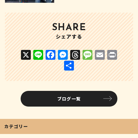
SHARE
シェアする
X
Li
F
M
T
M
E
P
n
a
e
h
e
m
ri
共
e
c
s
r
s
ai
n
有
e
s
e
s
l
t
b
e
a
a
ブログ一覧
o
n
d
g
o
g
s
e
k
e
カテゴリー
r