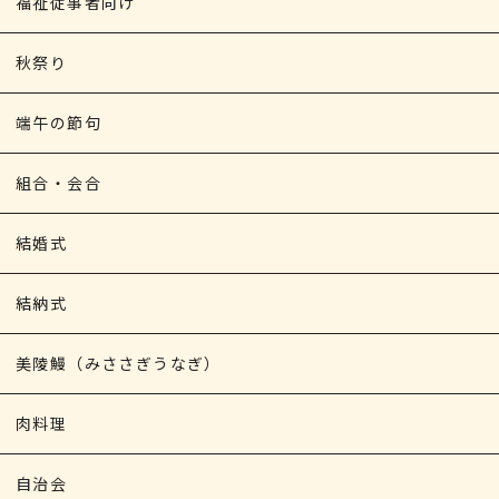
福祉従事者向け
秋祭り
端午の節句
組合・会合
結婚式
結納式
美陵鰻（みささぎうなぎ）
肉料理
自治会