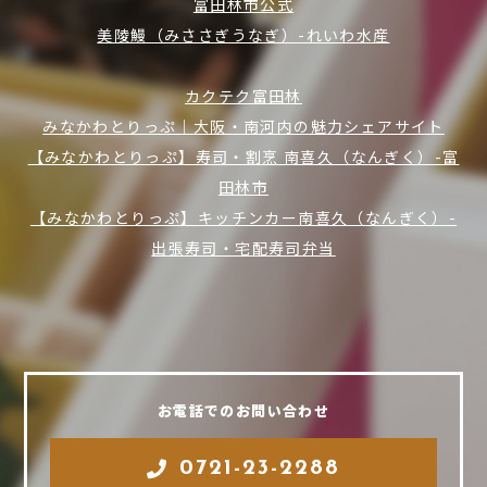
富田林市公式
美陵鰻（みささぎうなぎ）-れいわ水産
カクテク富田林
みなかわとりっぷ｜大阪・南河内の魅力シェアサイト
【みなかわとりっぷ】寿司・割烹 南喜久（なんぎく）-富
田林市
【みなかわとりっぷ】キッチンカー南喜久（なんぎく）-
出張寿司・宅配寿司弁当
お電話でのお問い合わせ
0721-23-2288