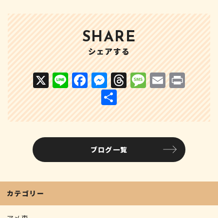
SHARE
シェアする
X
Li
F
M
T
M
E
P
n
a
e
h
e
m
ri
共
e
c
s
r
s
ai
n
有
e
s
e
s
l
t
b
e
a
a
ブログ一覧
o
n
d
g
o
g
s
e
k
e
カテゴリー
r
アメ車