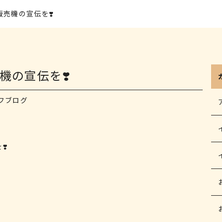
売機の宣伝を❣️
機の宣伝を❣️
フブログ
❣️