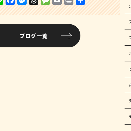
Li
F
M
T
M
E
P
共
n
a
e
h
e
m
ri
有
e
c
s
r
s
ai
n
e
s
e
s
l
t
b
e
a
a
ブログ一覧
o
n
d
g
o
g
s
e
k
e
r