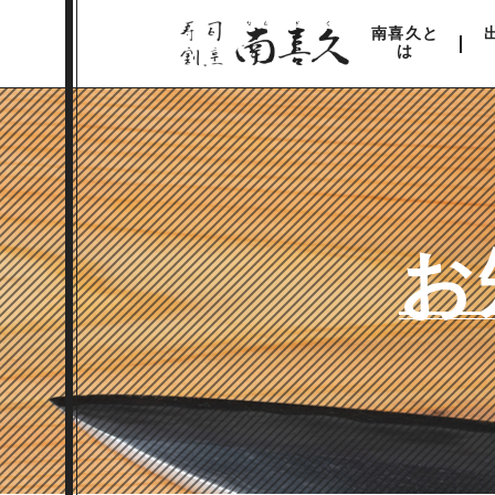
南喜久と
は
お