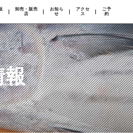
販
卸売・販売
お知ら
アクセ
ご予
店
せ
ス
約
情報