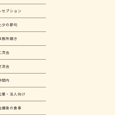
レセプション
七夕の節句
事務所開き
二次会
交流会
仲間内
企業・法人向け
会議後の食事