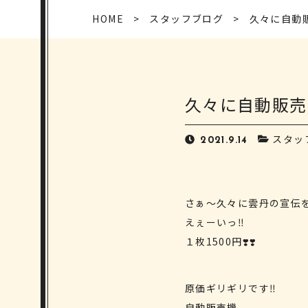
HOME
スタッフブログ
久々に自動販
久々に自動販売
スタッ
2021.9.14
さぁ〜久々に雲丹の宣伝を
えぇーいっ‼️
１枚1500円❣️❣️
原価ギリギリです‼️
自動販売機、