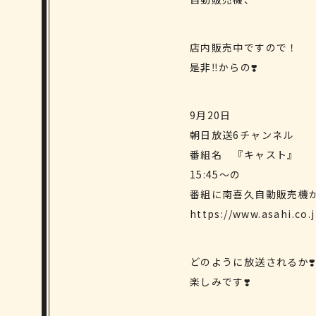
店内販売中ですので！
是非‼️からの❣️
9月20日
朝日放送6チャンネル
番組名 『キャスト』
15:45〜の
番組に南喜久自動販売機が
https://www.asahi.co.j
どのように放送されるか❣
楽しみです❣️