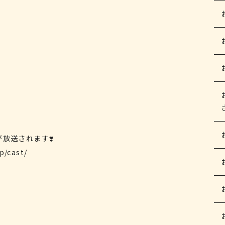
放送されます❣️
p/cast/
️