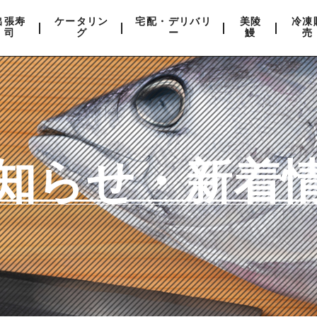
出張寿
ケータリン
宅配・デリバリ
美陵
冷凍
司
グ
ー
鰻
売
知らせ・新着