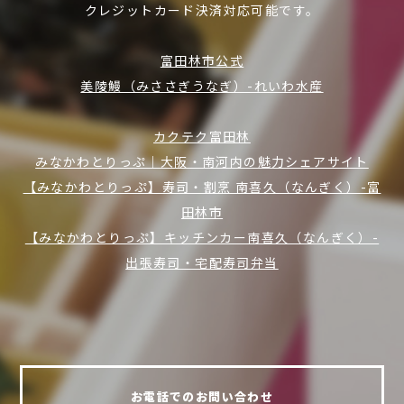
クレジットカード決済対応可能です。
富田林市公式
美陵鰻（みささぎうなぎ）-れいわ水産
カクテク富田林
みなかわとりっぷ｜大阪・南河内の魅力シェアサイト
【みなかわとりっぷ】寿司・割烹 南喜久（なんぎく）-富
田林市
【みなかわとりっぷ】キッチンカー南喜久（なんぎく）-
出張寿司・宅配寿司弁当
お電話でのお問い合わせ