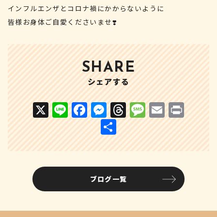
インフルエンザとコロナ禍にかからないように
皆様お身体ご自愛くださいませ❣️
SHARE
シェアする
X
Li
F
M
T
M
E
P
n
a
e
h
e
m
ri
共
e
c
s
r
s
ai
n
有
e
s
e
s
l
t
b
e
a
a
ブログ一覧
o
n
d
g
o
g
s
e