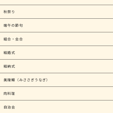
秋祭り
端午の節句
組合・会合
結婚式
結納式
美陵鰻（みささぎうなぎ）
肉料理
自治会