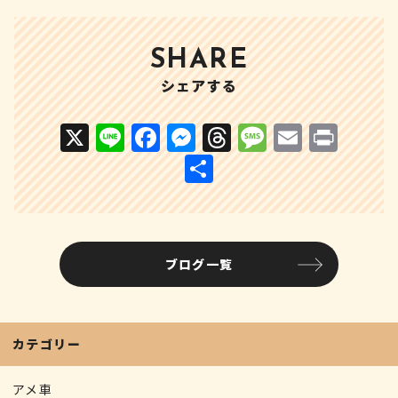
SHARE
シェアする
X
Li
F
M
T
M
E
P
n
a
e
h
e
m
ri
共
e
c
s
r
s
ai
n
有
e
s
e
s
l
t
b
e
a
a
ブログ一覧
o
n
d
g
o
g
s
e
k
e
カテゴリー
r
アメ車