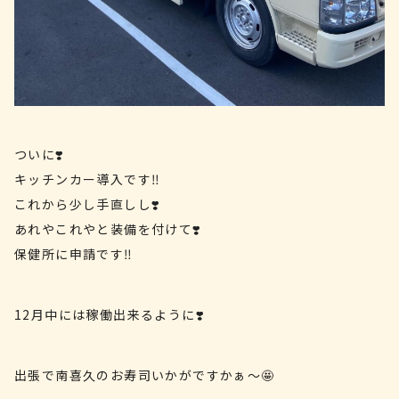
ついに❣️
キッチンカー導入です‼️
これから少し手直しし❣️
あれやこれやと装備を付けて❣️
保健所に申請です‼️
12月中には稼働出来るように❣️
出張で南喜久のお寿司いかがですかぁ〜🤩