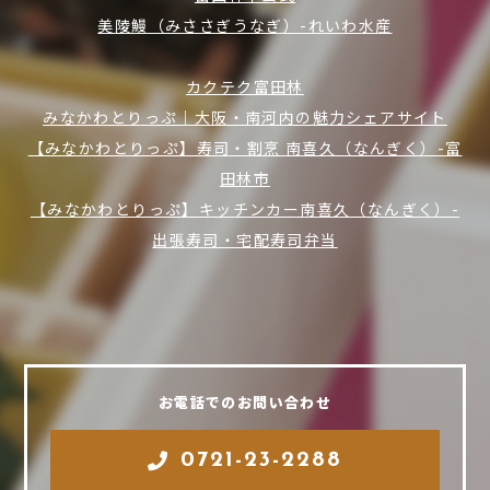
美陵鰻（みささぎうなぎ）-れいわ水産
カクテク富田林
みなかわとりっぷ｜大阪・南河内の魅力シェアサイト
【みなかわとりっぷ】寿司・割烹 南喜久（なんぎく）-富
田林市
【みなかわとりっぷ】キッチンカー南喜久（なんぎく）-
出張寿司・宅配寿司弁当
お電話でのお問い合わせ
0721-23-2288