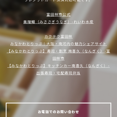
富田林市公式
美陵鰻（みささぎうなぎ）-れいわ水産
カクテク富田林
みなかわとりっぷ｜大阪・南河内の魅力シェアサイト
【みなかわとりっぷ】寿司・割烹 南喜久（なんぎく）-富
田林市
【みなかわとりっぷ】キッチンカー南喜久（なんぎく）-
出張寿司・宅配寿司弁当
お電話でのお問い合わせ