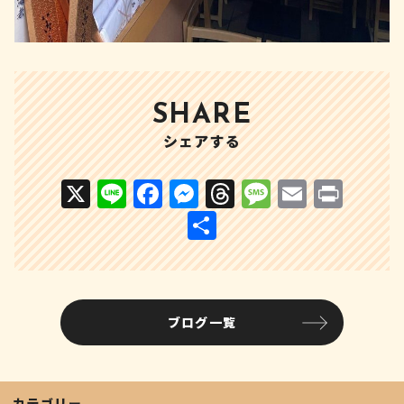
SHARE
シェアする
X
Li
F
M
T
M
E
P
n
a
e
h
e
m
ri
共
e
c
s
r
s
ai
n
有
e
s
e
s
l
t
b
e
a
a
ブログ一覧
o
n
d
g
o
g
s
e
k
e
カテゴリー