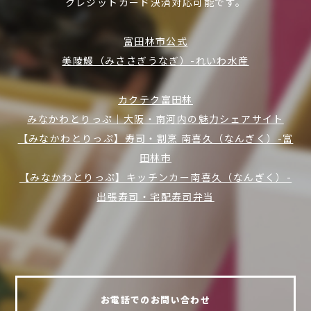
クレジットカード決済対応可能です。
富田林市公式
美陵鰻（みささぎうなぎ）-れいわ水産
カクテク富田林
みなかわとりっぷ｜大阪・南河内の魅力シェアサイト
【みなかわとりっぷ】寿司・割烹 南喜久（なんぎく）-富
田林市
【みなかわとりっぷ】キッチンカー南喜久（なんぎく）-
出張寿司・宅配寿司弁当
お電話でのお問い合わせ