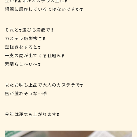
金が❣️金箔がカステラの上に❣️
綺麗に鎮座しているではないですか❣️
それと❣️遊び心満載で‼️
カステラ版型抜き❣️
型抜きをすると❣️
干支の虎が出てくる仕組み❣️
素晴らし〜ぃ〜❣️
またお味も上品で大人のカステラで❣️
唇が腫れそうな‥🤣
今年は運気も上がります❣️