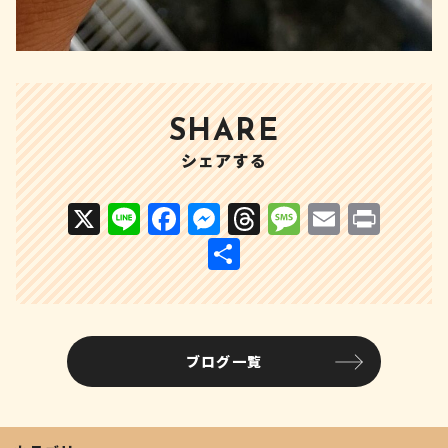
SHARE
シェアする
X
Li
F
M
T
M
E
P
n
a
e
h
e
m
ri
共
e
c
s
r
s
ai
n
有
e
s
e
s
l
t
b
e
a
a
ブログ一覧
o
n
d
g
o
g
s
e
k
e