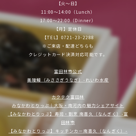
【火～日】
11:00～14:00（Lunch）
17:00～22:00（Dinner）
【月】定休日
【TEL】0721-23-2288
※ご来店・配達どちらも
クレジットカード決済対応可能です。
富田林市公式
美陵鰻（みささぎうなぎ）-れいわ水産
カクテク富田林
みなかわとりっぷ｜大阪・南河内の魅力シェアサイト
【みなかわとりっぷ】寿司・割烹 南喜久（なんぎく）-富
田林市
【みなかわとりっぷ】キッチンカー南喜久（なんぎく）-