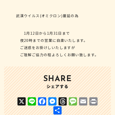
武漢ウイルス(オミクロン)蔓延の為
1月12日から1月31日まで
夜20時までの営業に自粛いたします。
ご迷惑をお掛けしいたしますが
ご理解ご協力の程よろしくお願い致します。
SHARE
シェアする
X
Li
F
M
T
M
E
P
n
a
e
h
e
m
ri
共