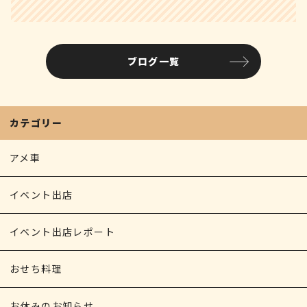
e
c
s
r
s
ai
n
有
e
s
e
s
l
t
b
e
a
a
ブログ一覧
o
n
d
g
o
g
s
e
k
e
カテゴリー
r
アメ車
イベント出店
イベント出店レポート
おせち料理
お休みのお知らせ