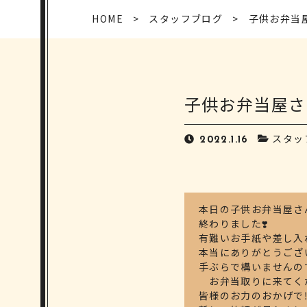
HOME
スタッフブログ
子供お弁当屋
子供お弁当屋さん
スタッ
2022.1.16
本日の子供お弁当屋さ
終わりました❣️
有難いお手紙や差し入
本当にありがとうござ
手ぶらで構いませんの
お弁当取りに来てくだ
皆様のお力のおかげで‼