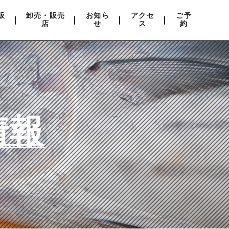
販
卸売・販売
お知ら
アクセ
ご予
店
せ
ス
約
情報