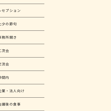
レセプション
七夕の節句
事務所開き
二次会
交流会
仲間内
企業・法人向け
会議後の食事