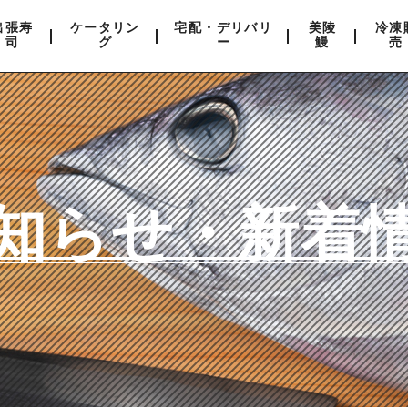
出張寿
ケータリン
宅配・デリバリ
美陵
冷凍
司
グ
ー
鰻
売
知らせ・新着