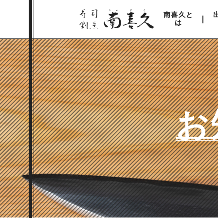
南喜久と
は
お