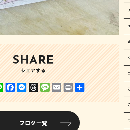
SHARE
シェアする
Li
F
M
T
M
E
P
共
n
a
e
h
e
m
ri
有
e
c
s
r
s
ai
n
e
s
e
s
l
t
b
e
a
a
ブログ一覧