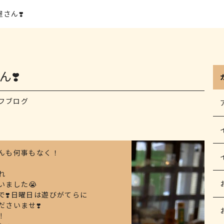
さん❣️
❣️
フブログ
んも何事もなく！
れ
いました😭
で❣️日曜日は遊びがてらに
さいませ❣️
️