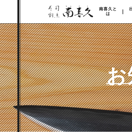
南喜久と
は
お