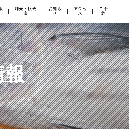
販
卸売・販売
お知ら
アクセ
ご予
店
せ
ス
約
情報