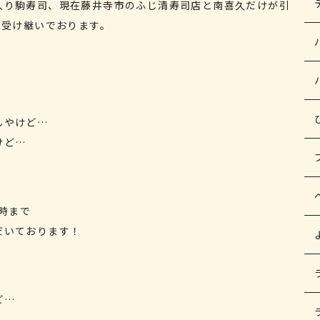
入り駒寿司、現在藤井寺市のふじ清寿司店と南喜久だけが引
を受け継いでおります。
んやけど…
けど…
0時まで
だいております！
！
ど…