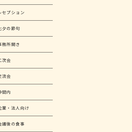
レセプション
七夕の節句
事務所開き
二次会
交流会
仲間内
企業・法人向け
会議後の食事