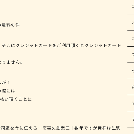
手数料の件
くそこにクレジットカードをご利用頂くとクレジットカード
なりません。
んが！
の際には
支払い頂くことに
る寿司飯を今に伝える‥南喜久創業三十数年ですが発祥は生駒