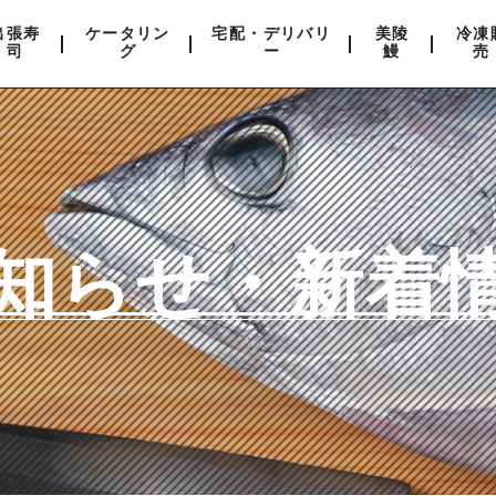
出張寿
ケータリン
宅配・デリバリ
美陵
冷凍
司
グ
ー
鰻
売
知らせ・新着