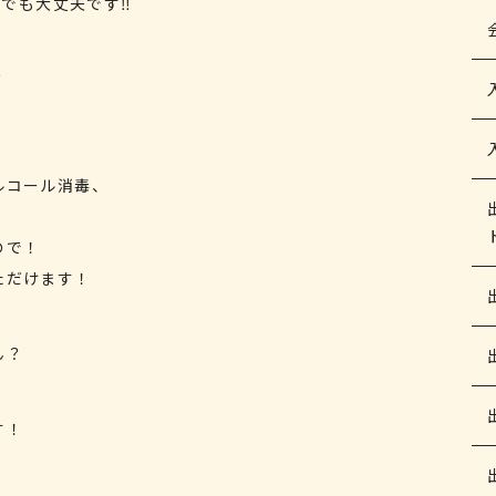
しでも大丈夫です‼️
？
ルコール消毒、
ので！
ただけます！
ん？
す！
！