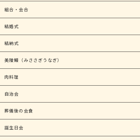
組合・会合
結婚式
結納式
美陵鰻（みささぎうなぎ）
肉料理
自治会
葬儀後の会食
誕生日会