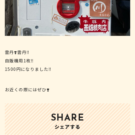
雲丹❣️雲丹‼️
自販機用1枚‼️
1500円になりました‼️
お近くの際にはぜひ❣️
SHARE
シェアする