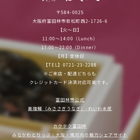
〒584-0025
大阪府富田林市若松町西2-1726-6
【火～日】
11:00～14:00（Lunch）
17:00～22:00（Dinner）
【月】定休日
【TEL】0721-23-2288
※ご来店・配達どちらも
クレジットカード決済対応可能です。
富田林市公式
美陵鰻（みささぎうなぎ）-れいわ水産
カクテク富田林
みなかわとりっぷ｜大阪・南河内の魅力シェアサイト