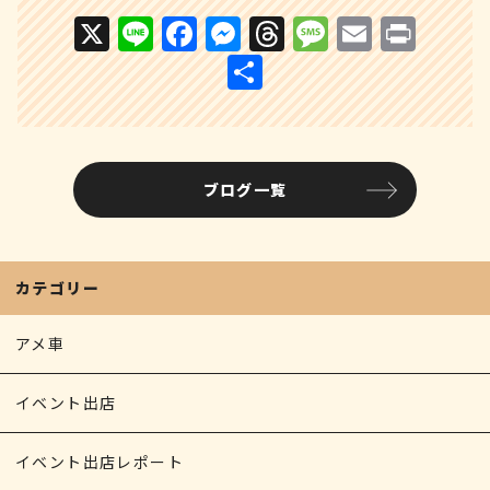
X
Li
F
M
T
M
E
P
n
a
e
h
e
m
ri
共
e
c
s
r
s
ai
n
有
e
s
e
s
l
t
b
e
a
a
ブログ一覧
o
n
d
g
o
g
s
e
k
e
カテゴリー
r
アメ車
イベント出店
イベント出店レポート