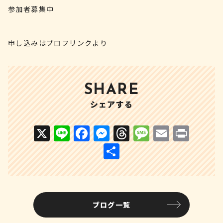
参加者募集中
申し込みはプロフリンクより
SHARE
シェアする
X
Li
F
M
T
M
E
P
n
a
e
h
e
m
ri
共
e
c
s
r
s
ai
n
有
e
s
e
s
l
t
b
e
a
a
ブログ一覧
o
n
d
g