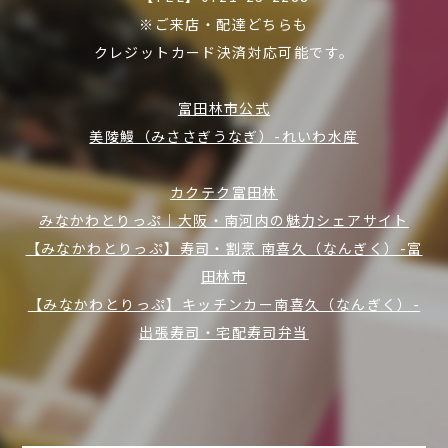
※ご来店・配達どちらも
クレジットカード決済対応可能です。
富田林市公式
美陵鰻（みささぎうなぎ）-れいわ水産
カクテク富田林
みなかわとりっぷ｜大阪・南河内の魅力シェアサイト
【みなかわとりっぷ】寿司・割烹 南喜久（なんぎく）-富
田林市
【みなかわとりっぷ】キッチンカー南喜久（なんぎく）-
出張寿司・宅配寿司弁当