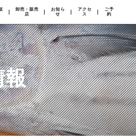
販
卸売・販売
お知ら
アクセ
ご予
店
せ
ス
約
情報