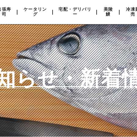
出張寿
ケータリン
宅配・デリバリ
美陵
冷凍
司
グ
ー
鰻
売
知らせ・新着