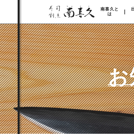
南喜久と
は
お