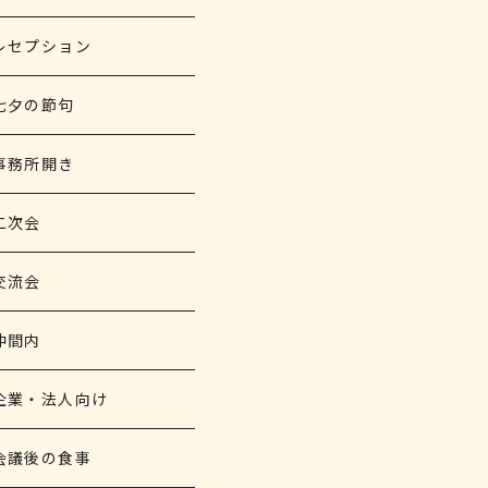
レセプション
七夕の節句
事務所開き
二次会
交流会
仲間内
企業・法人向け
会議後の食事