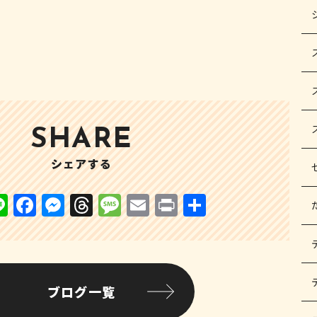
！
SHARE
シェアする
Li
F
M
T
M
E
P
共
n
a
e
h
e
m
ri
有
e
c
s
r
s
ai
n
e
s
e
s
l
t
b
e
a
a
ブログ一覧