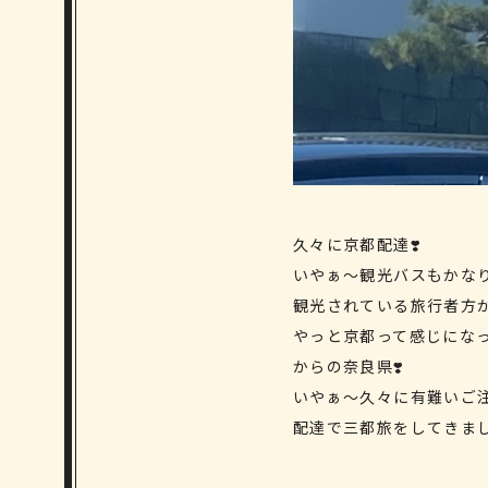
久々に京都配達❣️
いやぁ〜観光バスもかな
観光されている旅行者方
やっと京都って感じになっ
からの奈良県❣️
いやぁ〜久々に有難いご注
配達で三都旅をしてきま