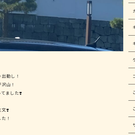
り出動し！
が沢山！
てました❣️
文❣️
した！