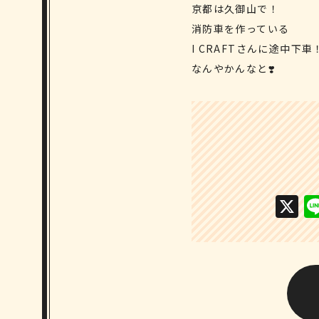
京都は久御山で！
消防車を作っている
I CRAFTさんに途中下車
なんやかんなと❣️
X