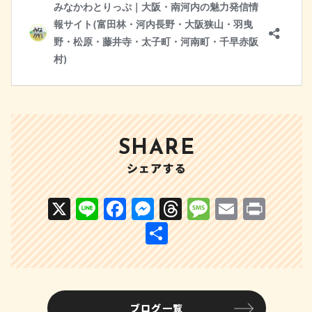
SHARE
シェアする
X
Li
F
M
T
M
E
P
n
a
e
h
e
m
ri
共
e
c
s
r
s
ai
n
有
e
s
e
s
l
t
b
e
a
a
ブログ一覧