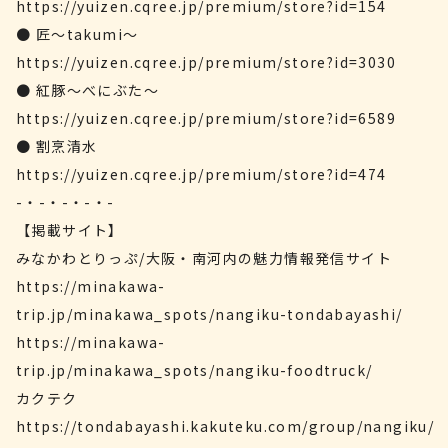
https://yuizen.cqree.jp/premium/store?id=154
● 匠〜takumi〜
https://yuizen.cqree.jp/premium/store?id=3030
● 紅豚〜べにぶた〜
https://yuizen.cqree.jp/premium/store?id=6589
● 割烹清水
https://yuizen.cqree.jp/premium/store?id=474
-・-・-・-・-
【掲載サイト】
みなかわとりっぷ/大阪・南河内の魅力情報発信サイト
https://minakawa-
trip.jp/minakawa_spots/nangiku-tondabayashi/
https://minakawa-
trip.jp/minakawa_spots/nangiku-foodtruck/
カクテク
https://tondabayashi.kakuteku.com/group/nangiku/