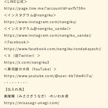
＜LINE公式＞
https://page.line.me/?accountId=avf5759n
＜インスタグラム@nangiku＞
https://www.instagram.com/nangiku/
＜インスタグラム@nangiku_sandai＞
https://www.instagram.com/nangiku_sandai/
＜Facebook＞
https://www.facebook.com/nangiku.tondabayashi/
＜Ｘ（旧Twitter）＞
https://x.com/nangiku3
＜寿司屋の大将（YouTube）＞
https://www.youtube.com/@user-bb7dw4tl7u/
-・-・-・-・-
【仕入れ先】
美陵鰻（みささぎうなぎ）-れいわ水産
https://misasagi-unagi.com/