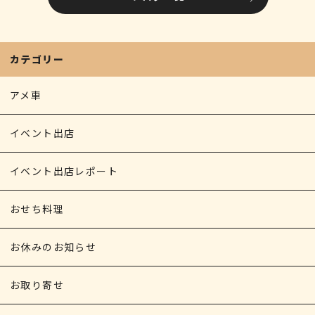
o
n
d
g
o
g
s
e
k
e
カテゴリー
r
アメ車
イベント出店
イベント出店レポート
おせち料理
お休みのお知らせ
お取り寄せ