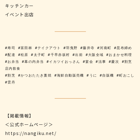
キッチンカー
イベント出店
#寿司 #富田林 #テイクアウト #羽曳野 #藤井寺 #河南町 #昆布締め
#配達 #松原 #太子町 #千早赤坂村 #出前 #大阪全域 #おまかせ料理
#お弁当 #幕の内弁当 #イカツイおっさん #宴会 #法事 #慶次 #割烹
店内飲食
#割烹 #かつおたたき藁焼 #海鮮自動販売機 #うに #自販機 #町おこし 
#雲丹
【掲載情報】
＜公式ホームページ＞
https://nangiku.net/