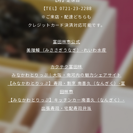
【TEL】0721-23-2288
※ご来店・配達どちらも
クレジットカード決済対応可能です。
富田林市公式
美陵鰻（みささぎうなぎ）-れいわ水産
カクテク富田林
みなかわとりっぷ｜大阪・南河内の魅力シェアサイト
【みなかわとりっぷ】寿司・割烹 南喜久（なんぎく）-富
田林市
【みなかわとりっぷ】キッチンカー南喜久（なんぎく）-
出張寿司・宅配寿司弁当