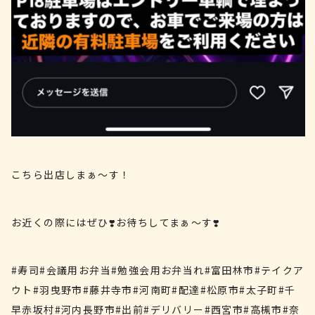
こちら出店しまぁ〜す！
お近くの際にはぜひ❣️お待ちしてまぁ〜す❣️
#寿司#会議用お弁当#勉強会用お弁当れ#富田林市#テイクア
ウト#羽曳野市#藤井寺市#河南町#配達#松原市#太子町#千
早赤坂村#河内長野市#出前#デリバリー#西宮市#高槻市#奈