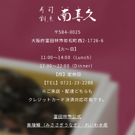
〒584-0025
大阪府富田林市若松町西2-1726-6
【火～日】
11:00～14:00（Lunch）
17:00～22:00（Dinner）
【月】定休日
【TEL】0721-23-2288
※ご来店・配達どちらも
クレジットカード決済対応可能です。
富田林市公式
美陵鰻（みささぎうなぎ）-れいわ水産