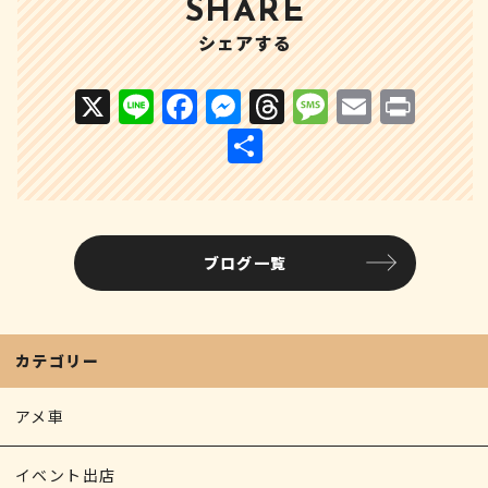
SHARE
シェアする
X
Li
F
M
T
M
E
P
n
a
e
h
e
m
ri
共
e
c
s
r
s
ai
n
有
e
s
e
s
l
t
b
e
a
a
ブログ一覧
o
n
d
g
o
g
s
e
k
e
カテゴリー
r
アメ車
イベント出店