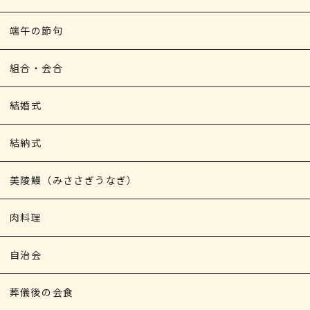
端午の節句
組合・会合
結婚式
結納式
美陵鰻（みささぎうなぎ）
肉料理
自治会
葬儀後の会食