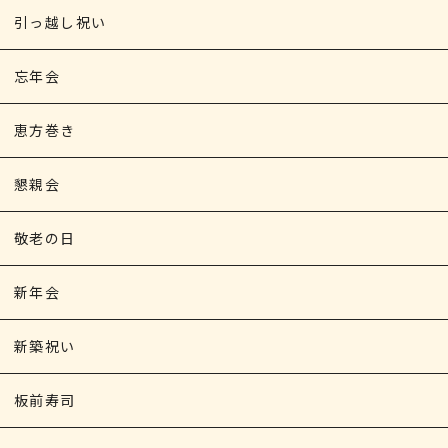
引っ越し祝い
忘年会
恵方巻き
懇親会
敬老の日
新年会
新築祝い
板前寿司