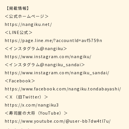
【掲載情報】
＜公式ホームページ＞
https://nangiku.net/
＜LINE公式＞
https://page.line.me/?accountId=avf5759n
＜インスタグラム@nangiku＞
https://www.instagram.com/nangiku/
＜インスタグラム@nangiku_sandai＞
https://www.instagram.com/nangiku_sandai/
＜Facebook＞
https://www.facebook.com/nangiku.tondabayashi/
＜Ｘ（旧Twitter）＞
https://x.com/nangiku3
＜寿司屋の大将（YouTube）＞
https://www.youtube.com/@user-bb7dw4tl7u/