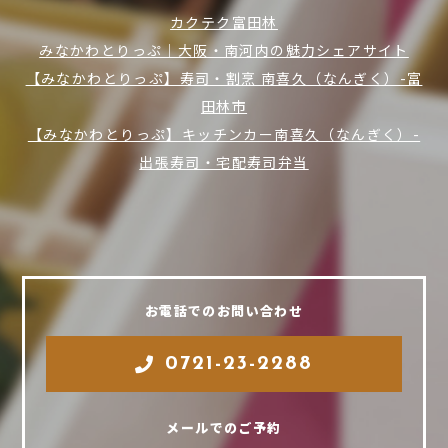
カクテク富田林
みなかわとりっぷ｜大阪・南河内の魅力シェアサイト
【みなかわとりっぷ】寿司・割烹 南喜久（なんぎく）-富
田林市
【みなかわとりっぷ】キッチンカー南喜久（なんぎく）-
出張寿司・宅配寿司弁当
お電話でのお問い合わせ
0721-23-2288
メールでのご予約