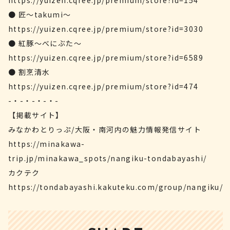
https://yuizen.cqree.jp/premium/store?id=154
● 匠〜takumi〜
https://yuizen.cqree.jp/premium/store?id=3030
● 紅豚〜べにぶた〜
https://yuizen.cqree.jp/premium/store?id=6589
● 割烹清水
https://yuizen.cqree.jp/premium/store?id=474
-・-・-・-・-
【掲載サイト】
みなかわとりっぷ/大阪・南河内の魅力情報発信サイト
https://minakawa-
trip.jp/minakawa_spots/nangiku-tondabayashi/
カクテク
https://tondabayashi.kakuteku.com/group/nangiku/